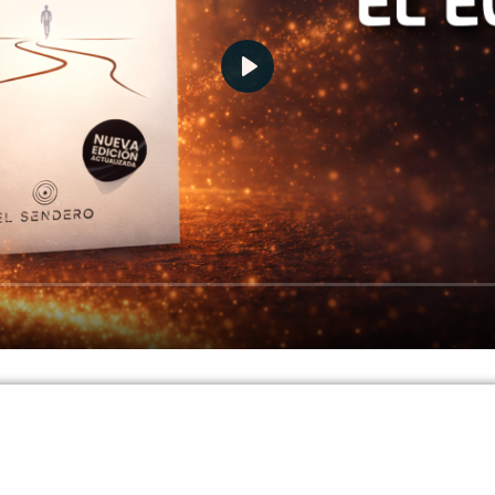
 los emails LDS (Lunes De Sintonizac
na clave profunda o herramienta para