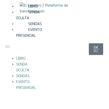
Ir
LIBRO
al
SENDA
contenido
OCULTA
SENDAS
EVENTO
PRESENCIAL
Carrito
0
€
0
LIBRO
SENDA
OCULTA
SENDAS
EVENTO
PRESENCIAL