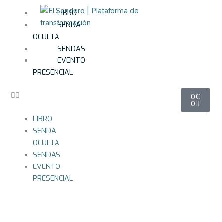
Ir
LIBRO
al
SENDA
contenido
OCULTA
SENDAS
EVENTO
PRESENCIAL
Carrito
0
€
0
LIBRO
SENDA
OCULTA
SENDAS
EVENTO
PRESENCIAL