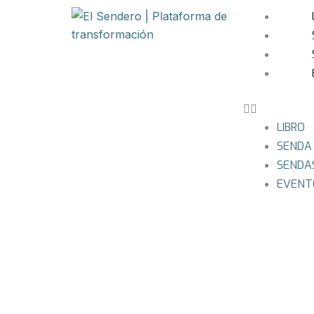
Ir
al
contenido
LIBRO
SENDA
SENDA
EVENT