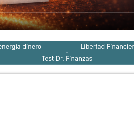
Enlaces:
energía dinero
Libertad Financie
Test Dr. Finanzas
gratis a los emails LDS (Lunes De
Sintonización)
ave profunda o herramienta para transfor
tu semana