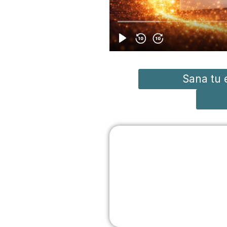
Sana tu 
Apúntante 
Cada semana una cl